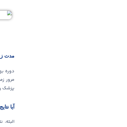
مدت زم
دوره ب
مرور ز
پزشک را
آیا نتا
البته، 