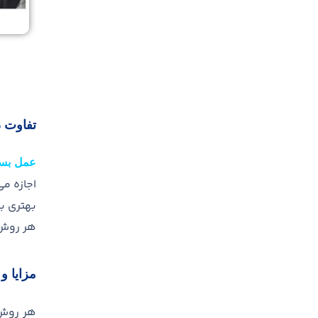
تفاوت 
عمل بست
اجازه می
بهتری بر
هر روش 
مزایا 
هر رو