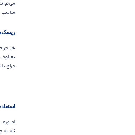
می
توان
مناسب از
ریسک
ه
هر جراح
بعلاوه،
جراح با 
استفاده
امروزه، 
که به ج