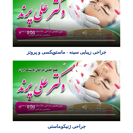
جراحی زیبایی سینه - ماستوپکسی و پروتز
جراحی ژنیکوماستی