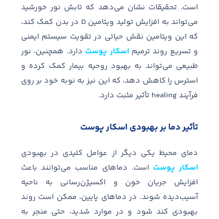
است
.
تحقیقات نشان می
دهد که تابش نور خورشید
می
تواند به افزایش تولید ویتامین
D
در بدن کمک کند،
که این ویتامین نقش حیاتی در تقویت سیستم ایمنی
و تسریع روند ترمیم
اسکار پوست
دارد
.
همچنین، نور
طبیعی می
تواند به بهبود روحیه بیمار کمک کرده و
استرس را کاهش دهد، که این نیز به نوبه خود بر روی
فرآیند
healing
تأثیر مثبت دارد
.
تأثیر دما بر بهبودی
اسکار پوست
دمای محیط یکی دیگر از عوامل کلیدی در بهبودی
اسکار پوست
است
.
دماهای مناسب می
توانند باعث
افزایش جریان خون و اکسیژن
رسانی به ناحیه
آسیب
دیده شوند
.
در دماهای پایین، ممکن است روند
بهبودی کند شود و در موارد شدید، حتی منجر به