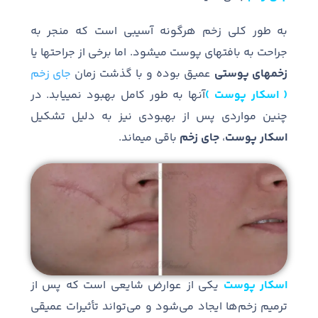
به طور کلی زخم هرگونه آسیبی است که منجر به
جراحت به بافت‏های پوست می‏شود. اما برخی از جراحت‏ها یا
زخم‏های پوستی
عمیق بوده و با گذشت زمان
جای زخم
( اسکار پوست )
آن‏ها به طور کامل بهبود نمی‏یابد. در
چنین مواردی پس از بهبودی نیز به دلیل تشکیل
اسکار پوست
،
جای زخم
باقی می‏ماند.
اسکار پوست
یکی از عوارض شایعی است که پس از
ترمیم زخم
ها ایجاد می
شود و می
تواند تأثیرات عمیقی