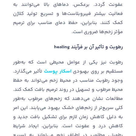
عفونت گردد
.
برعکس، دماهای بالا می
توانند به
فعالیت بیشتر فیبروبلاست
ها و تسریع تولید کلاژن
کمک کنند
.
بنابراین، حفظ دمای مناسب برای ترمیم
مؤثر زخم
ها ضروری است
.
رطوبت و تأثیر آن بر فرآیند healing
رطوبت نیز یکی از عوامل محیطی است که به
طور
مستقیم بر روی بهبودی
اسکار پوست
تأثیر می
گذارد
.
وجود رطوبت مناسب در محیط زخم می
تواند به حفظ
محیط مرطوب و تسهیل در روند ترمیم بافت کمک کند
.
مطالعات نشان می
دهند که زخم
های مرطوب به
طور
کلی سریع
تر از زخم
های خشک بهبود می
یابند
.
این امر
به دلیل کاهش زمان لازم برای تشکیل بافت جدید و
کاهش درد و عفونت است
.
بنابراین، ایجاد شرایط
رطوبتی مطلوب در اطراف زخم می
تواند به تسریع