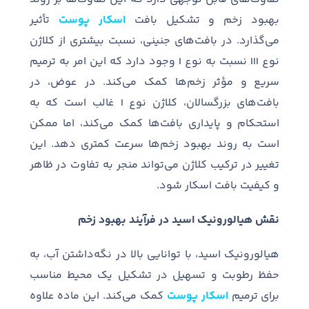
بهبود زخم و تشکیل بافت
اسکار پوست
تأثیر
می
گذارد
.
در بافت
های جنینی، نسبت بیشتری از کلاژن
نوع
III
نسبت به نوع
I
وجود دارد که این امر به ترمیم
سریع و مؤثر زخم
ها کمک می
کند
.
در عوض، در
بافت
های بزرگسالان، کلاژن نوع
I
غالب است که به
استحکام و پایداری بافت
ها کمک می
کند، اما ممکن
است به روند بهبود زخم
ها سرعت کمتری دهد
.
این
تغییر در ترکیب کلاژن می
تواند منجر به تفاوت در ظاهر
و کیفیت بافت اسکار شود
.
نقش هیالورونیک اسید در فرآیند بهبود زخم
هیالورونیک اسید، با توانایی بالا در نگه
داشتن آب، به
حفظ رطوبت و تسهیل در تشکیل یک محیط مناسب
برای ترمیم
اسکار پوست
کمک می
کند
.
این ماده علاوه