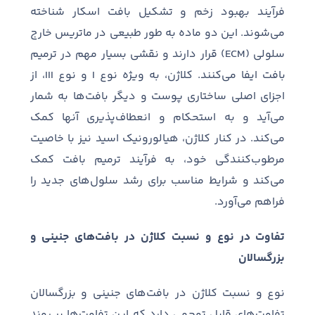
فرآیند بهبود زخم و تشکیل بافت اسکار شناخته
می
شوند
.
این دو ماده به طور طبیعی در ماتریس خارج
سلولی
(ECM)
قرار دارند و نقشی بسیار مهم در ترمیم
بافت ایفا می
کنند
.
کلاژن، به ویژه نوع
I
و نوع
III
، از
اجزای اصلی ساختاری پوست و دیگر بافت
ها به شمار
می
آید و به استحکام و انعطاف
پذیری آنها کمک
می
کند
.
در کنار کلاژن، هیالورونیک اسید نیز با خاصیت
مرطوب
کنندگی خود، به فرآیند ترمیم بافت کمک
می
کند و شرایط مناسب برای رشد سلول
های جدید را
فراهم می
آورد
.
تفاوت در نوع و نسبت کلاژن در بافت‌های جنینی و
بزرگسالان
نوع و نسبت کلاژن در بافت
های جنینی و بزرگسالان
تفاوت
های قابل توجهی دارد که این تفاوت
ها بر روند