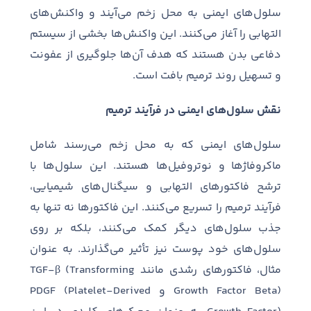
سلول
های ایمنی به محل زخم می
آیند و واکنش
های
التهابی را آغاز می
کنند
.
این واکنش
ها بخشی از سیستم
دفاعی بدن هستند که هدف آن
ها جلوگیری از عفونت
و تسهیل روند ترمیم بافت است
.
نقش سلول‌های ایمنی در فرآیند ترمیم
سلول
های ایمنی که به محل زخم می
رسند شامل
ماکروفاژها و نوتروفیل
ها هستند
.
این سلول
ها با
ترشح فاکتورهای التهابی و سیگنال
های شیمیایی،
فرآیند ترمیم را تسریع می
کنند
.
این فاکتورها نه تنها به
جذب سلول
های دیگر کمک می
کنند، بلکه بر روی
سلول
های خود پوست نیز تأثیر می
گذارند
.
به عنوان
مثال، فاکتورهای رشدی مانند
TGF-β (Transforming
Growth Factor Beta)
و
PDGF (Platelet-Derived