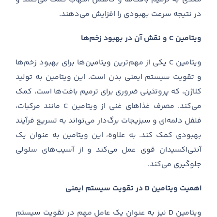
در نتیجه سرعت بهبودی را افزایش می
دهند
.
ویتامین C و نقش آن در بهبود زخم‌ها
ویتامین
C
یکی از مهم
ترین ویتامین
ها برای بهبود زخم
ها
و تقویت سیستم ایمنی بدن است
.
این ویتامین به تولید
کلاژن، که پروتئینی ضروری برای ترمیم بافت
ها است، کمک
می
کند
.
مصرف غذاهای غنی از ویتامین
C
مانند مرکبات،
فلفل دلمه
ای و سبزیجات برگ
دار می
تواند به تسریع فرآیند
بهبودی کمک کند
.
به علاوه، این ویتامین به عنوان یک
آنتی
اکسیدان قوی عمل می
کند و از آسیب
های سلولی
جلوگیری می
کند
.
اهمیت ویتامین D در تقویت سیستم ایمنی
ویتامین
D
نیز به عنوان یک عامل مهم در تقویت سیستم